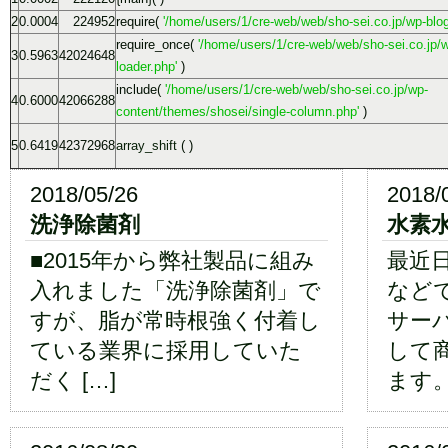
2
0.0004
224952
require(
'/home/users/1/cre-web/web/sho-sei.co.jp/wp-blog
require_once(
'/home/users/1/cre-web/web/sho-sei.co.jp/w
3
0.5963
42024648
loader.php'
)
include(
'/home/users/1/cre-web/web/sho-sei.co.jp/wp-
4
0.6000
42066288
content/themes/shosei/single-column.php'
)
5
0.6419
42372968
array_shift
( )
2018/05/26
2018/
洗浄除菌剤
水素
■2015年から弊社製品に組み
最近
入れました「洗浄除菌剤」で
など
すが、脂が常時根強く付着し
サー
ている業界に採用していた
して
だく […]
ます。