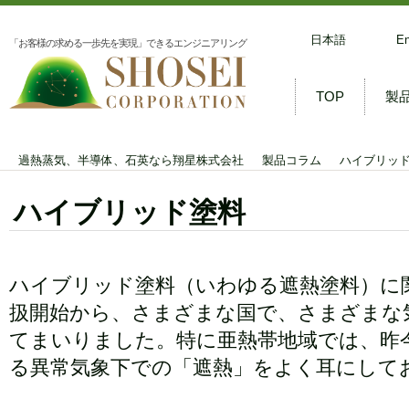
日本語
En
「お客様の求める一歩先を実現」できるエンジニアリング
TOP
製
過
過熱蒸気、半導体、石英なら翔星株式会社
製品コラム
ハイブリッ
石
ハイブリッド塗料
非
洗
ハイブリッド塗料（いわゆる遮熱塗料）に
遮
扱開始から、さまざまな国で、さまざまな
蓄
てまいりました。特に亜熱帯地域では、昨
輸
る異常気象下での「遮熱」をよく耳にして