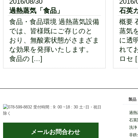
2016/08/30
2016/
過熱蒸気「食品」
石英
食品・食品環境 過熱蒸気設備
概要
では、皆様既にご存じのと
蒸気
おり、無酸素状態がさまざま
に透
な効果を発揮いたします。
れてお
食品の […]
ロセ [
製品
過熱
石英
洗浄
メールお問合わせ
非鉄